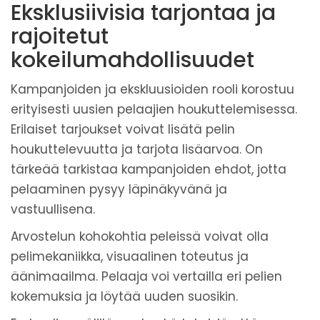
Eksklusiivisia tarjontaa ja
rajoitetut
kokeilumahdollisuudet
Kampanjoiden ja ekskluusioiden rooli korostuu
erityisesti uusien pelaajien houkuttelemisessa.
Erilaiset tarjoukset voivat lisätä pelin
houkuttelevuutta ja tarjota lisäarvoa. On
tärkeää tarkistaa kampanjoiden ehdot, jotta
pelaaminen pysyy läpinäkyvänä ja
vastuullisena.
Arvostelun kohokohtia peleissä voivat olla
pelimekaniikka, visuaalinen toteutus ja
äänimaailma. Pelaaja voi vertailla eri pelien
kokemuksia ja löytää uuden suosikin.