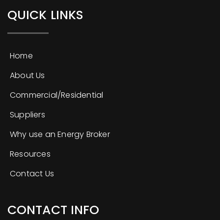
QUICK LINKS
Home
About Us
Commercial/Residential
Suppliers
Why use an Energy Broker
Resources
Contact Us
CONTACT INFO