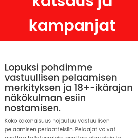
katsaus ja
kampanjat
Lopuksi pohdimme
vastuullisen pelaamisen
merkityksen ja 18+-ikärajan
näkökulman esiin
nostamisen.
Koko kokonaisuus nojautuu vastuullisen
pelaamisen periaatteisiin. Pelaajat voivat