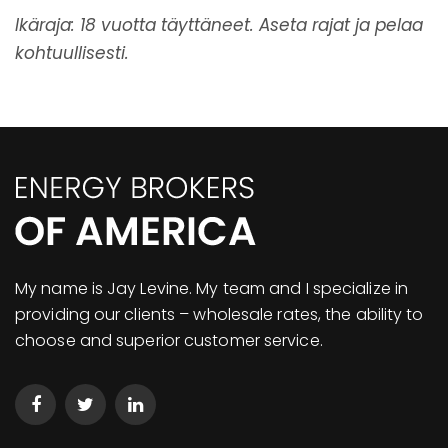
Ikäraja: 18 vuotta täyttäneet. Aseta rajat ja pelaa
kohtuullisesti.
My name is Jay Levine. My team and I specialize in
providing our clients – wholesale rates, the ability to
choose and superior customer service.