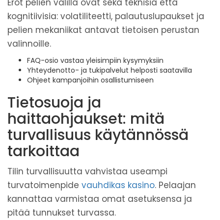
Erot pelien välillä ovat sekä teknisiä että
kognitiivisia: volatiliteetti, palautuslupaukset ja
pelien mekaniikat antavat tietoisen perustan
valinnoille.
FAQ-osio vastaa yleisimpiin kysymyksiin
Yhteydenotto- ja tukipalvelut helposti saatavilla
Ohjeet kampanjoihin osallistumiseen
Tietosuoja ja
haittaohjaukset: mitä
turvallisuus käytännössä
tarkoittaa
Tilin turvallisuutta vahvistaa useampi
turvatoimenpide
vauhdikas kasino
. Pelaajan
kannattaa varmistaa omat asetuksensa ja
pitää tunnukset turvassa.