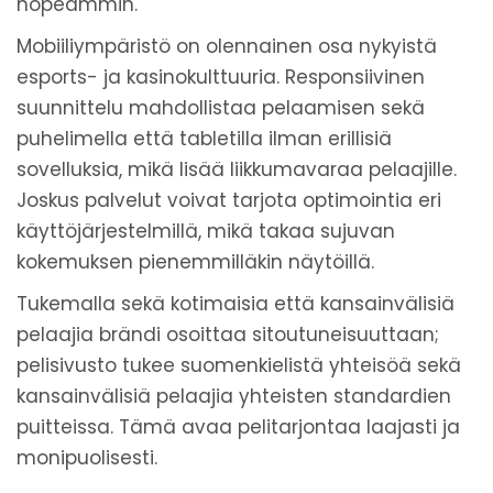
nopeammin.
Mobiiliympäristö on olennainen osa nykyistä
esports- ja kasinokulttuuria. Responsiivinen
suunnittelu mahdollistaa pelaamisen sekä
puhelimella että tabletilla ilman erillisiä
sovelluksia, mikä lisää liikkumavaraa pelaajille.
Joskus palvelut voivat tarjota optimointia eri
käyttöjärjestelmillä, mikä takaa sujuvan
kokemuksen pienemmilläkin näytöillä.
Tukemalla sekä kotimaisia että kansainvälisiä
pelaajia brändi osoittaa sitoutuneisuuttaan;
pelisivusto tukee suomenkielistä yhteisöä sekä
kansainvälisiä pelaajia yhteisten standardien
puitteissa. Tämä avaa pelitarjontaa laajasti ja
monipuolisesti.