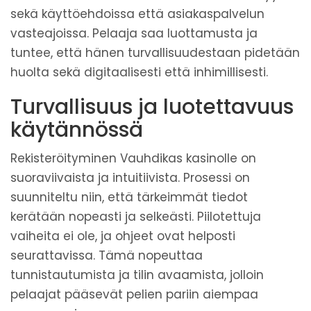
sekä käyttöehdoissa että asiakaspalvelun
vasteajoissa. Pelaaja saa luottamusta ja
tuntee, että hänen turvallisuudestaan pidetään
huolta sekä digitaalisesti että inhimillisesti.
Turvallisuus ja luotettavuus
käytännössä
Rekisteröityminen Vauhdikas kasinolle on
suoraviivaista ja intuitiivista. Prosessi on
suunniteltu niin, että tärkeimmät tiedot
kerätään nopeasti ja selkeästi. Piilotettuja
vaiheita ei ole, ja ohjeet ovat helposti
seurattavissa. Tämä nopeuttaa
tunnistautumista ja tilin avaamista, jolloin
pelaajat pääsevät pelien pariin aiempaa