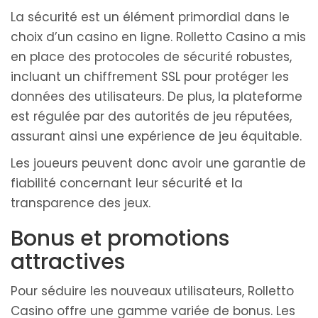
La sécurité est un élément primordial dans le
choix d’un casino en ligne. Rolletto Casino a mis
en place des protocoles de sécurité robustes,
incluant un chiffrement SSL pour protéger les
données des utilisateurs. De plus, la plateforme
est régulée par des autorités de jeu réputées,
assurant ainsi une expérience de jeu équitable.
Les joueurs peuvent donc avoir une garantie de
fiabilité concernant leur sécurité et la
transparence des jeux.
Bonus et promotions
attractives
Pour séduire les nouveaux utilisateurs, Rolletto
Casino offre une gamme variée de bonus. Les