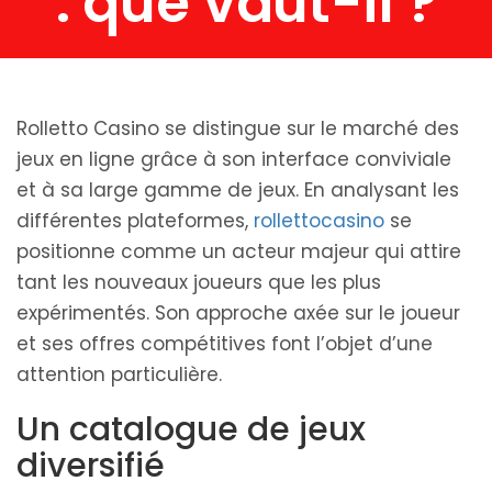
: que vaut-il ?
Rolletto Casino se distingue sur le marché des
jeux en ligne grâce à son interface conviviale
et à sa large gamme de jeux. En analysant les
différentes plateformes,
rollettocasino
se
positionne comme un acteur majeur qui attire
tant les nouveaux joueurs que les plus
expérimentés. Son approche axée sur le joueur
et ses offres compétitives font l’objet d’une
attention particulière.
Un catalogue de jeux
diversifié