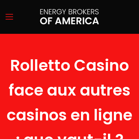
Rolletto Casino
face aux autres
casinos en ligne