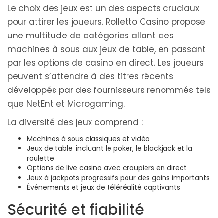
Le choix des jeux est un des aspects cruciaux
pour attirer les joueurs. Rolletto Casino propose
une multitude de catégories allant des
machines à sous aux jeux de table, en passant
par les options de casino en direct. Les joueurs
peuvent s’attendre à des titres récents
développés par des fournisseurs renommés tels
que NetEnt et Microgaming.
La diversité des jeux comprend :
Machines à sous classiques et vidéo
Jeux de table, incluant le poker, le blackjack et la
roulette
Options de live casino avec croupiers en direct
Jeux à jackpots progressifs pour des gains importants
Événements et jeux de téléréalité captivants
Sécurité et fiabilité