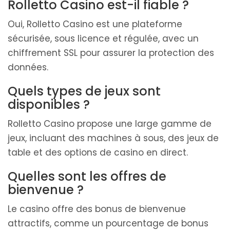
Rolletto Casino est-il fiable ?
Oui, Rolletto Casino est une plateforme
sécurisée, sous licence et régulée, avec un
chiffrement SSL pour assurer la protection des
données.
Quels types de jeux sont
disponibles ?
Rolletto Casino propose une large gamme de
jeux, incluant des machines à sous, des jeux de
table et des options de casino en direct.
Quelles sont les offres de
bienvenue ?
Le casino offre des bonus de bienvenue
attractifs, comme un pourcentage de bonus