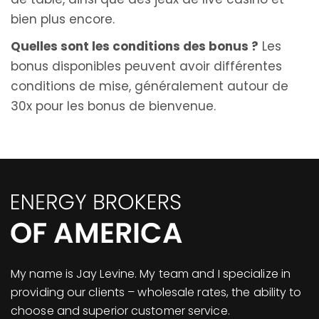
bien plus encore.
Quelles sont les conditions des bonus ?
Les
bonus disponibles peuvent avoir différentes
conditions de mise, généralement autour de
30x pour les bonus de bienvenue.
My name is Jay Levine. My team and I specialize in
providing our clients – wholesale rates, the ability to
choose and superior customer service.