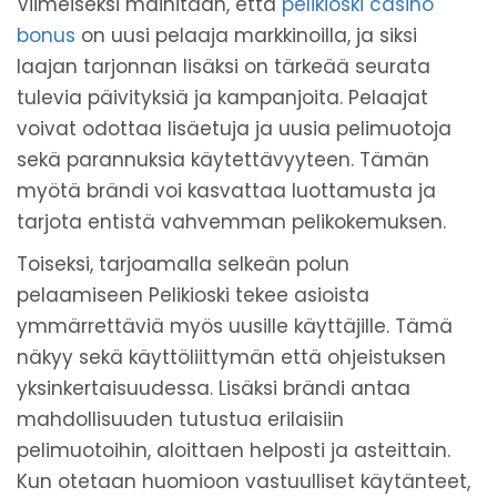
Viimeiseksi mainitaan, että
pelikioski casino
bonus
on uusi pelaaja markkinoilla, ja siksi
laajan tarjonnan lisäksi on tärkeää seurata
tulevia päivityksiä ja kampanjoita. Pelaajat
voivat odottaa lisäetuja ja uusia pelimuotoja
sekä parannuksia käytettävyyteen. Tämän
myötä brändi voi kasvattaa luottamusta ja
tarjota entistä vahvemman pelikokemuksen.
Toiseksi, tarjoamalla selkeän polun
pelaamiseen Pelikioski tekee asioista
ymmärrettäviä myös uusille käyttäjille. Tämä
näkyy sekä käyttöliittymän että ohjeistuksen
yksinkertaisuudessa. Lisäksi brändi antaa
mahdollisuuden tutustua erilaisiin
pelimuotoihin, aloittaen helposti ja asteittain.
Kun otetaan huomioon vastuulliset käytänteet,