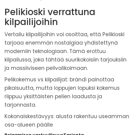
Pelikioski verrattuna
kilpailijoihin
Vertailu kilpailijoihin voi osoittaa, että Pelikioski
tarjoaa enemmän nostalgiaa yhdistettynä
moderniin teknologiaan. Tämä erottuu
kilpailussa, joka tähtää suurikokoisiin tarjouksiin
ja massiiviseen pelivalikoimaan.
Pelikokemus vs kilpailijat: brändi painottaa
pikaisuutta, mutta loppujen lopuksi kokemus
riippuu yksittäisten pelien laadusta ja
tarjonnasta.
Kokonaiskestävyys: alusta rakentuu useamman
osa-alueen päälle