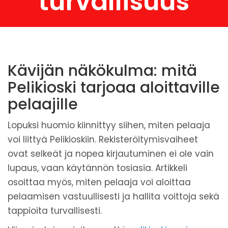
turvallisuus
Kävijän näkökulma: mitä
Pelikioski tarjoaa aloittaville
pelaajille
Lopuksi huomio kiinnittyy siihen, miten pelaaja
voi liittyä Pelikioskiin. Rekisteröitymisvaiheet
ovat selkeät ja nopea kirjautuminen ei ole vain
lupaus, vaan käytännön tosiasia. Artikkeli
osoittaa myös, miten pelaaja voi aloittaa
pelaamisen vastuullisesti ja hallita voittoja sekä
tappioita turvallisesti.