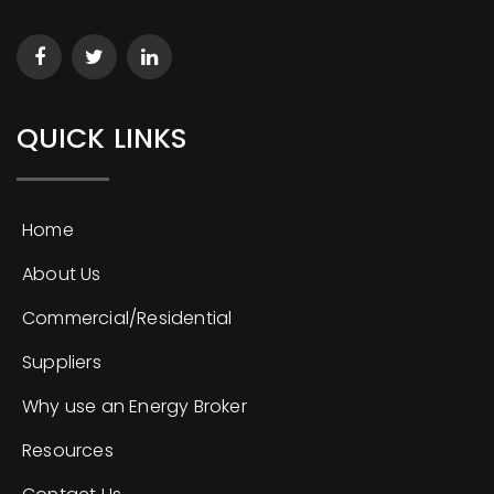
QUICK LINKS
Home
About Us
Commercial/Residential
Suppliers
Why use an Energy Broker
Resources