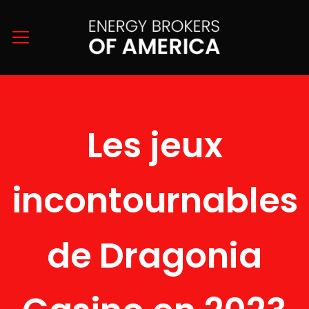
Les jeux
incontournables
de Dragonia