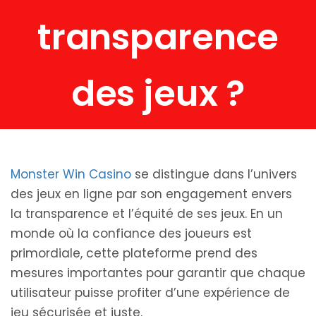
transparence
des jeux ?
Monster Win Casino
se distingue dans l’univers
des jeux en ligne par son engagement envers
la transparence et l’équité de ses jeux. En un
monde où la confiance des joueurs est
primordiale, cette plateforme prend des
mesures importantes pour garantir que chaque
utilisateur puisse profiter d’une expérience de
jeu sécurisée et juste.