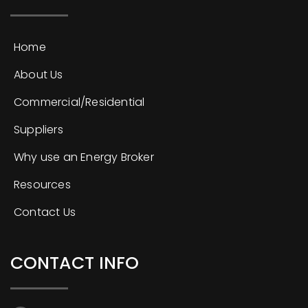
Home
About Us
Commercial/Residential
Suppliers
Why use an Energy Broker
Resources
Contact Us
CONTACT INFO