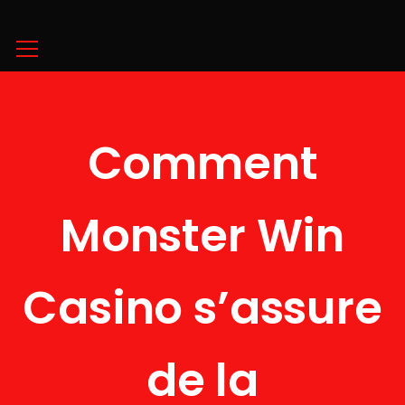
Comment
Monster Win
Casino s’assure
de la