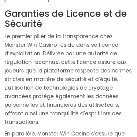
Garanties de Licence et de
Sécurité
Le premier pilier de la transparence chez
Monster Win Casino réside dans sa licence
d’exploitation. Délivrée par une autorité de
régulation reconnue, cette licence assure aux
joueurs que la plateforme respecte des normes
strictes en matière de sécurité et d’équité.
L’utilisation de technologies de cryptage
avancées protège également les données
personnelles et financières des utilisateurs,
offrant ainsi une tranquillité d’esprit lors des
transactions.
En parallèle, Monster Win Casino s’assure que