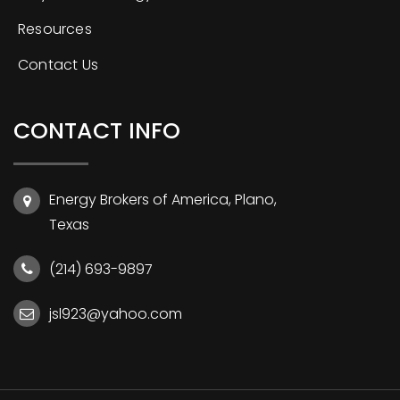
Resources
Contact Us
CONTACT INFO
Energy Brokers of America, Plano,
Texas
(214) 693-9897
jsl923@yahoo.com