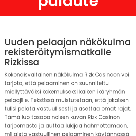
palaute
Uuden pelaajan näkökulma
rekisteröitymismatkalle
Rizkissa
Kokonaisvaltainen näkökulma Rizk Casinoon voi
tarjota, että pelaaminen on suunniteltu
miellyttäväksi kokemukseksi kaiken ikäryhmän
pelaajille. Tekstissä muistutetaan, että jokaisen
tulisi pelata vastuullisesti ja asettaa omat rajat.
Tämä luo tasapainoisen kuvan Rizk Casinon
tarjoomasta ja auttaa lukijaa hahmottamaan,
millaista vastuullinen pelaaminen käytännössä