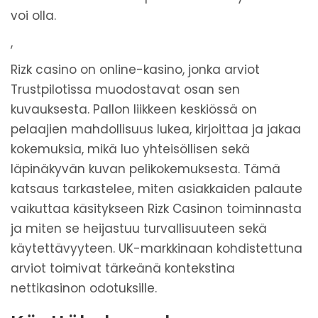
voi olla.
,
Rizk casino on online-kasino, jonka arviot
Trustpilotissa muodostavat osan sen
kuvauksesta. Pallon liikkeen keskiössä on
pelaajien mahdollisuus lukea, kirjoittaa ja jakaa
kokemuksia, mikä luo yhteisöllisen sekä
läpinäkyvän kuvan pelikokemuksesta. Tämä
katsaus tarkastelee, miten asiakkaiden palaute
vaikuttaa käsitykseen Rizk Casinon toiminnasta
ja miten se heijastuu turvallisuuteen sekä
käytettävyyteen. UK-markkinaan kohdistettuna
arviot toimivat tärkeänä kontekstina
nettikasinon odotuksille.