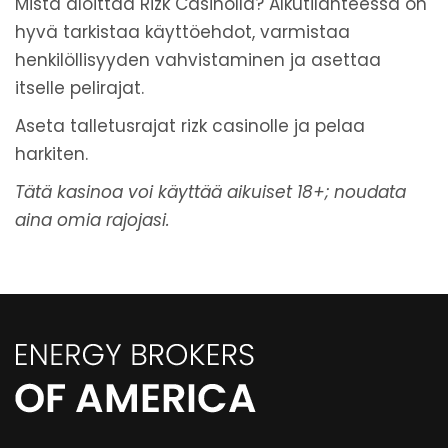
Mistä aloittaa Rizk Casinolla? Alkutilanteessa on
hyvä tarkistaa käyttöehdot, varmistaa
henkilöllisyyden vahvistaminen ja asettaa
itselle pelirajat.
Aseta talletusrajat rizk casinolle ja pelaa
harkiten.
Tätä kasinoa voi käyttää aikuiset 18+; noudata
aina omia rajojasi.