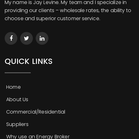
My name is Jay Levine. My team and I specialize in
providing our clients – wholesale rates, the ability to
choose and superior customer service.
QUICK LINKS
Home
About Us
Commercial/Residential
Suppliers
Why use an Energy Broker