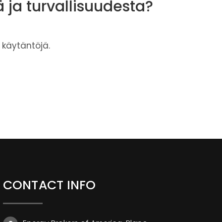
ä ja turvallisuudesta?
 käytäntöjä.
CONTACT INFO