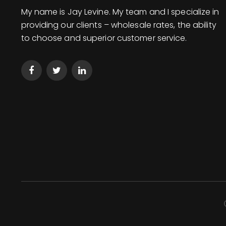
My name is Jay Levine. My team and I specialize in
providing our clients – wholesale rates, the ability
to choose and superior customer service.