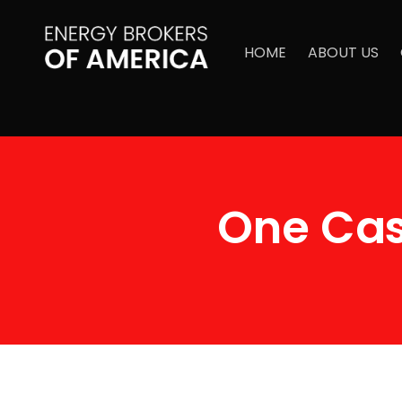
HOME
ABOUT US
One Cas