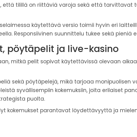
ttä tilillä on riittäviä varoja sekä että tarvittavat
laimessa käytettävä versio toimii hyvin eri laitteilla.
lla. Responsiivinen suunnittelu tukee sekä pieniä et
it, pöytäpelit ja live-kasino
an, mitkä pelit sopivat käytettävissä olevaan aikaa
opeliä sekä pöytäpelejä, mikä tarjoaa monipuolisen va
peleistä syvällisempiin kokemuksiin, joita erilaiset 
rategista puolta.
idyt kokemukset parantavat löydettävyyttä ja mielen