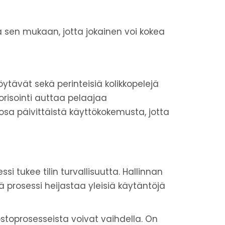
ua sen mukaan, jotta jokainen voi kokea
öytävät sekä perinteisiä kolikkopelejä
risointi auttaa pelaajaa
sa päivittäistä käyttökokemusta, jotta
si tukee tilin turvallisuutta. Hallinnan
 prosessi heijastaa yleisiä käytäntöjä
stoprosesseista voivat vaihdella. On