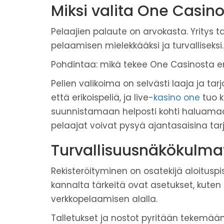
Miksi valita One Casino
Pelaajien palaute on arvokasta. Yritys t
pelaamisen mielekkääksi ja turvalliseksi.
Pohdintaa: mikä tekee One Casinosta er
Pelien valikoima on selvästi laaja ja tar
että erikoispeliä, ja live-
kasino one
tuo k
suunnistamaan helposti kohti haluamaan
pelaajat voivat pysyä ajantasaisina ta
Turvallisuusnäkökulmat 
Rekisteröityminen on osatekijä aloituspist
kannalta tärkeitä ovat asetukset, kuten
verkkopelaamisen alalla.
Talletukset ja nostot pyritään tekemään