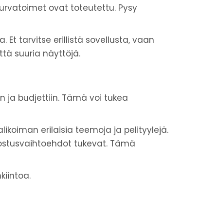
 turvatoimet ovat toteutettu. Pysy
 Et tarvitse erillistä sovellusta, vaan
tä suuria näyttöjä.
n ja budjettiin. Tämä voi tukea
likoiman erilaisia teemoja ja pelityylejä.
panostusvaihtoehdot tukevat. Tämä
kiintoa.